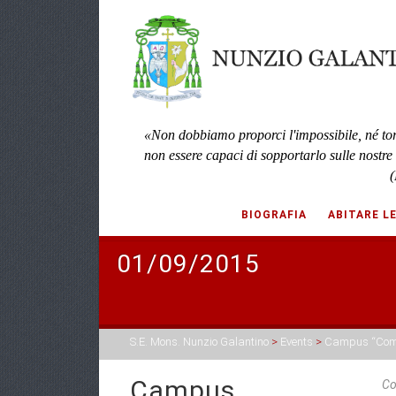
«Non dobbiamo proporci l'impossibile, né to
non essere capaci di sopportarlo sulle nostre
(
BIOGRAFIA
ABITARE L
01/09/2015
S.E. Mons. Nunzio Galantino
>
Events
>
Campus “Com
Campus
Co