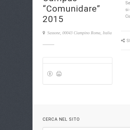
Se
“Comunidare”
si
2015
Ci
Sassone, 00043 Ciampino Roma, Italia
S
CERCA NEL SITO