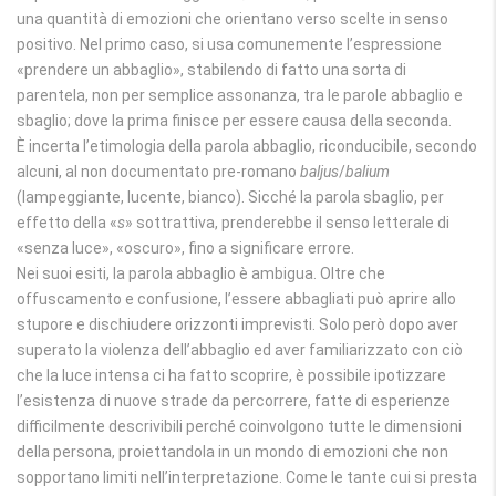
una quantità di emozioni che orientano verso scelte in senso
positivo. Nel primo caso, si usa comunemente l’espressione
«prendere un abbaglio», stabilendo di fatto una sorta di
parentela, non per semplice assonanza, tra le parole abbaglio e
sbaglio; dove la prima finisce per essere causa della seconda.
È incerta l’etimologia della parola abbaglio, riconducibile, secondo
alcuni, al non documentato pre-romano
baljus
/
balium
(lampeggiante, lucente, bianco). Sicché la parola sbaglio, per
effetto della «
s
» sottrattiva, prenderebbe il senso letterale di
«senza luce», «oscuro», fino a significare errore.
Nei suoi esiti, la parola abbaglio è ambigua. Oltre che
offuscamento e confusione, l’essere abbagliati può aprire allo
stupore e dischiudere orizzonti imprevisti. Solo però dopo aver
superato la violenza dell’abbaglio ed aver familiarizzato con ciò
che la luce intensa ci ha fatto scoprire, è possibile ipotizzare
l’esistenza di nuove strade da percorrere, fatte di esperienze
difficilmente descrivibili perché coinvolgono tutte le dimensioni
della persona, proiettandola in un mondo di emozioni che non
sopportano limiti nell’interpretazione. Come le tante cui si presta